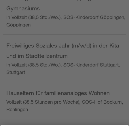
Gymnasiums
in Vollzeit (38,5 Std./Wo.), SOS-Kinderdorf Göppingen,
Göppingen
Freiwilliges Soziales Jahr (m/w/d) in der Kita
und im Stadtteilzentrum
in Vollzeit (38,5 Std./Wo.), SOS-Kinderdorf Stuttgart,
Stuttgart
Hauseltern für familienanaloges Wohnen
Vollzeit (38,5 Stunden pro Woche), SOS-Hof Bockum,
Rehlingen