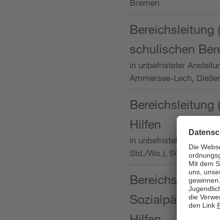
Bremen
Bereichsleitung 
schulischen Ber
in unbefristeter Anstellu
Ammersee-Lech, Dieß
Bereichsleitung 
Hilfen
in unbefristeter Anstellu
Std./Wo.), SOS-Kinder
Bereichsleitung m
Sozialpädagogin
Hilfen