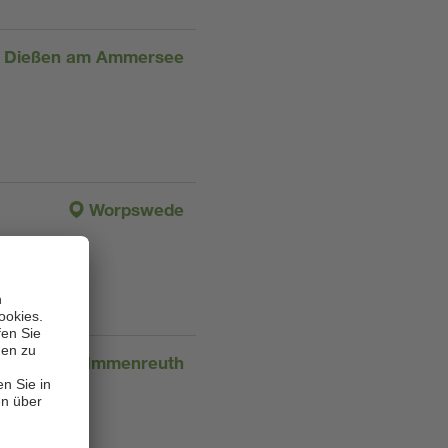
Dießen am Ammersee
Worpswede
Immenreuth