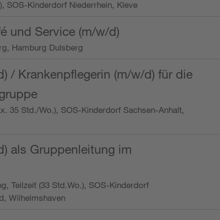
o.), SOS-Kinderdorf Niederrhein, Kleve
é und Service (m/w/d)
rg, Hamburg Dulsberg
d) / Krankenpflegerin (m/w/d) für die
ngruppe
max. 35 Std./Wo.), SOS-Kinderdorf Sachsen-Anhalt,
d) als Gruppenleitung im
ung, Teilzeit (33 Std.Wo.), SOS-Kinderdorf
d, Wilhelmshaven