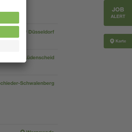
JOB
ALERT
Düsseldorf
Karte
Lüdenscheid
chieder-Schwalenberg