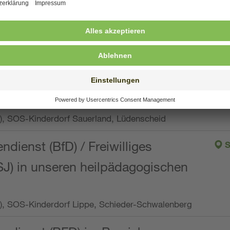
ng, Vollzeit oder Teilzeit (min. 34 bis max. 38,5
orf Oberpfalz, Immenreuth
endienst
pro Woche), SOS-Kinderdorf Düsseldorf
endienst
Wo.), SOS-Kinderdorf Sauerland, Lüdenscheid
ndienst (BfD) / Freiwilliges
S
SJ) in unseren heilpädagogischen
Wo.), SOS-Kinderdorf Lippe, Schieder-Schwalenberg