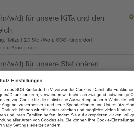
(m/w/d) für unsere KiTa und den
eich
ng, Teilzeit (20 Std./Wo.), SOS-Kinderdorf
en am Ammersee
(m/w/d) für unsere Stationären
ng, Vollzeit oder Teilzeit (mind. 30 - max. 38,5
dorf Worpswede,
it der Qualifikation als
 (m/w/d) und die Ambulanten