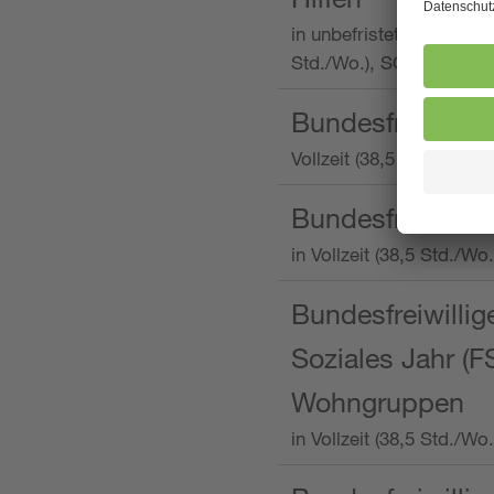
in unbefristeter Anstellu
Std./Wo.), SOS-Kinderd
Bundesfreiwillig
Vollzeit (38,5 Stunden 
Bundesfreiwillig
in Vollzeit (38,5 Std./
Bundesfreiwillige
Soziales Jahr (F
Wohngruppen
in Vollzeit (38,5 Std./