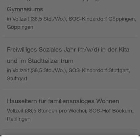
Gymnasiums
in Vollzeit (38,5 Std./Wo.), SOS-Kinderdorf Göppingen,
Göppingen
Freiwilliges Soziales Jahr (m/w/d) in der Kita
und im Stadtteilzentrum
in Vollzeit (38,5 Std./Wo.), SOS-Kinderdorf Stuttgart,
Stuttgart
Hauseltern für familienanaloges Wohnen
Vollzeit (38,5 Stunden pro Woche), SOS-Hof Bockum,
Rehlingen