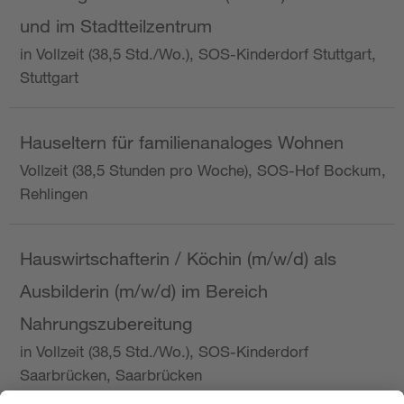
und im Stadtteilzentrum
in Vollzeit (38,5 Std./Wo.), SOS-Kinderdorf Stuttgart,
Stuttgart
Hauseltern für familienanaloges Wohnen
Vollzeit (38,5 Stunden pro Woche), SOS-Hof Bockum,
Rehlingen
Hauswirtschafterin / Köchin (m/w/d) als
Ausbilderin (m/w/d) im Bereich
Nahrungszubereitung
in Vollzeit (38,5 Std./Wo.), SOS-Kinderdorf
Saarbrücken, Saarbrücken