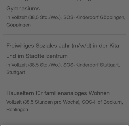
Gymnasiums
in Vollzeit (38,5 Std./Wo.), SOS-Kinderdorf Göppingen,
Göppingen
Freiwilliges Soziales Jahr (m/w/d) in der Kita
und im Stadtteilzentrum
in Vollzeit (38,5 Std./Wo.), SOS-Kinderdorf Stuttgart,
Stuttgart
Hauseltern für familienanaloges Wohnen
Vollzeit (38,5 Stunden pro Woche), SOS-Hof Bockum,
Rehlingen