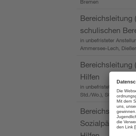
Bremen
Bereichsleitung 
schulischen Ber
in unbefristeter Anstellu
Ammersee-Lech, Dieß
Bereichsleitung 
Hilfen
in unbefristeter Anstellu
Std./Wo.), SOS-Kinder
Bereichsleitung m
Sozialpädagogin
Hilfen