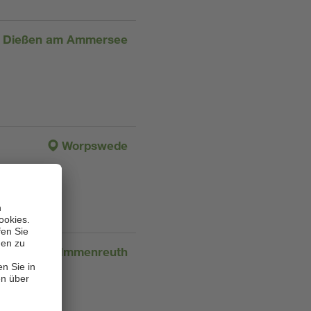
Dießen am Ammersee
Worpswede
Immenreuth