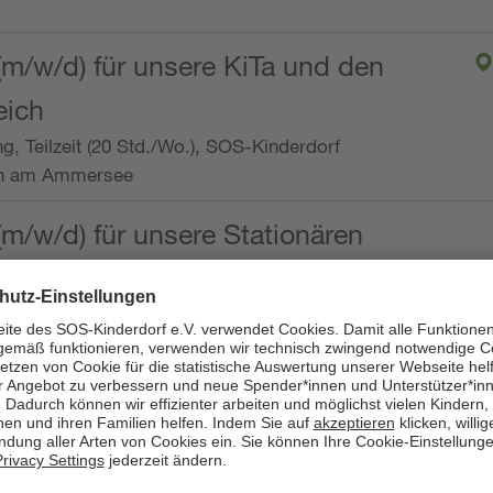
(m/w/d) für unsere KiTa und den
eich
ng, Teilzeit (20 Std./Wo.), SOS-Kinderdorf
en am Ammersee
(m/w/d) für unsere Stationären
ng, Vollzeit oder Teilzeit (mind. 30 - max. 38,5
dorf Worpswede,
it der Qualifikation als
 (m/w/d) und die Ambulanten