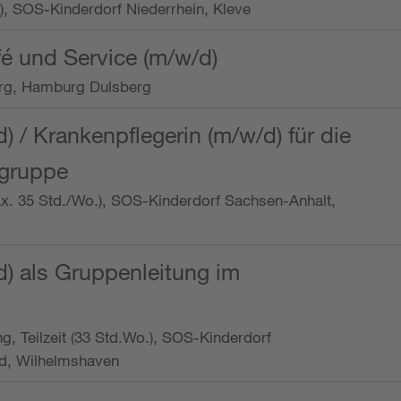
o.), SOS-Kinderdorf Niederrhein, Kleve
é und Service (m/w/d)
rg, Hamburg Dulsberg
d) / Krankenpflegerin (m/w/d) für die
ngruppe
max. 35 Std./Wo.), SOS-Kinderdorf Sachsen-Anhalt,
d) als Gruppenleitung im
ung, Teilzeit (33 Std.Wo.), SOS-Kinderdorf
d, Wilhelmshaven