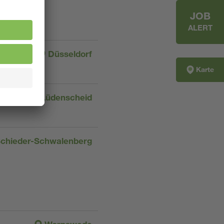
JOB
ALERT
Düsseldorf
Karte
Lüdenscheid
chieder-Schwalenberg