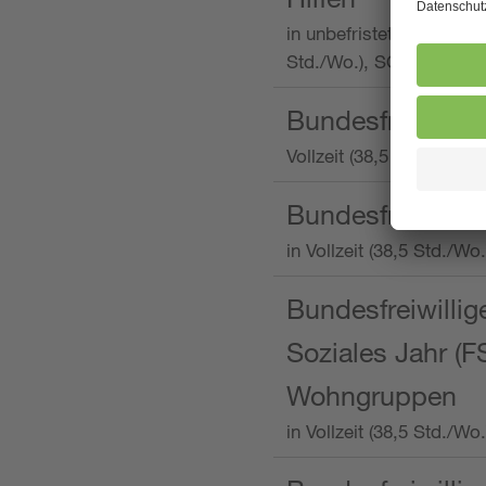
in unbefristeter Anstellu
Std./Wo.), SOS-Kinderd
Bundesfreiwillig
Vollzeit (38,5 Stunden 
Bundesfreiwillig
in Vollzeit (38,5 Std./
Bundesfreiwillige
Soziales Jahr (F
Wohngruppen
in Vollzeit (38,5 Std./