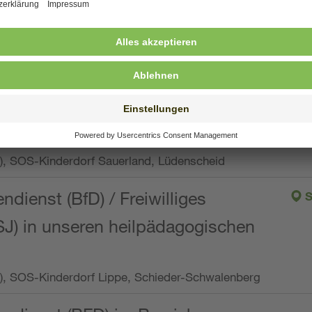
ng, Vollzeit oder Teilzeit (min. 34 bis max. 38,5
orf Oberpfalz, Immenreuth
endienst
pro Woche), SOS-Kinderdorf Düsseldorf
endienst
Wo.), SOS-Kinderdorf Sauerland, Lüdenscheid
ndienst (BfD) / Freiwilliges
S
SJ) in unseren heilpädagogischen
Wo.), SOS-Kinderdorf Lippe, Schieder-Schwalenberg