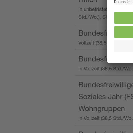
in unbefristeter Anstellu
Std./Wo.), SOS-Kinderd
Bundesfreiwillig
Vollzeit (38,5 Stunden 
Bundesfreiwillig
in Vollzeit (38,5 Std./
Bundesfreiwillige
Soziales Jahr (F
Wohngruppen
in Vollzeit (38,5 Std./