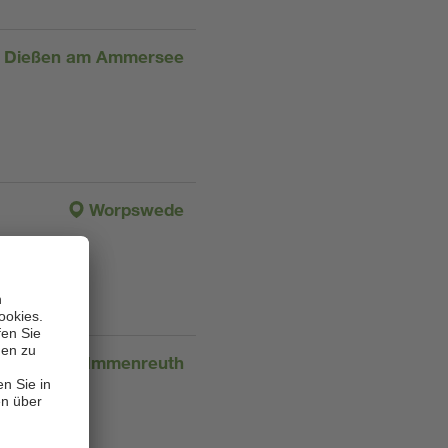
Dießen am Ammersee
Worpswede
Immenreuth