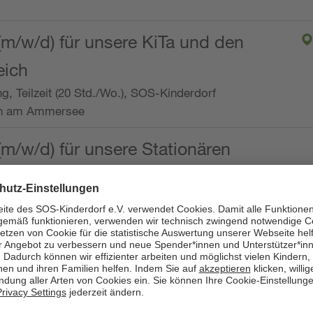
(m/w/d) für unsere KiTa und den
eich
ng, Teilzeit (20 Std./Wo.), SOS-Kinderdorf
en am Ammersee
(m/w/d) für unsere Stationären
ng, Vollzeit oder Teilzeit (mind. 30 - max. 38,5
dorf Worpswede,
it der Qualifikation als
 (m/w/d) und die Ambulanten