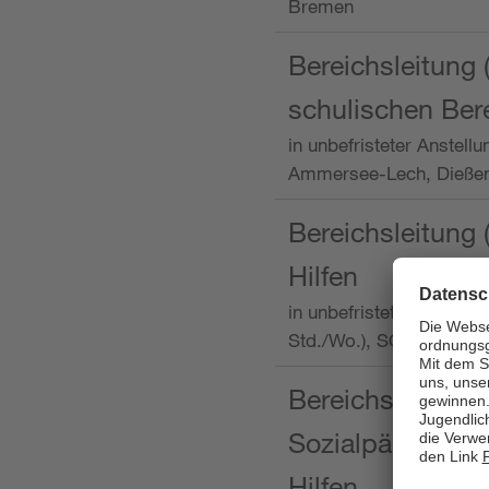
Bremen
Bereichsleitung 
schulischen Ber
in unbefristeter Anstellu
Ammersee-Lech, Dieß
Bereichsleitung 
Hilfen
in unbefristeter Anstellu
Std./Wo.), SOS-Kinder
Bereichsleitung m
Sozialpädagogin
Hilfen