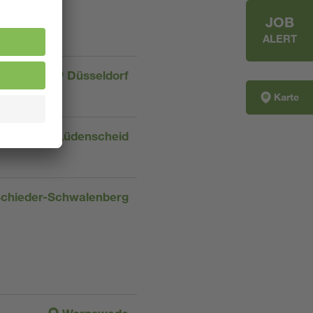
JOB
ALERT
Düsseldorf
Karte
Lüdenscheid
chieder-Schwalenberg