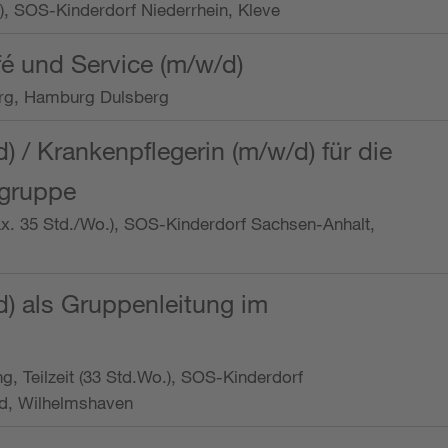
o.), SOS-Kinderdorf Niederrhein, Kleve
é und Service (m/w/d)
rg, Hamburg Dulsberg
d) / Krankenpflegerin (m/w/d) für die
ngruppe
max. 35 Std./Wo.), SOS-Kinderdorf Sachsen-Anhalt,
d) als Gruppenleitung im
ung, Teilzeit (33 Std.Wo.), SOS-Kinderdorf
d, Wilhelmshaven