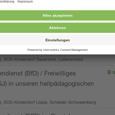
ng, Vollzeit oder Teilzeit (min. 34 bis max. 38,5
orf Oberpfalz, Immenreuth
endienst
pro Woche), SOS-Kinderdorf Düsseldorf
endienst
Wo.), SOS-Kinderdorf Sauerland, Lüdenscheid
ndienst (BfD) / Freiwilliges
S
SJ) in unseren heilpädagogischen
Wo.), SOS-Kinderdorf Lippe, Schieder-Schwalenberg