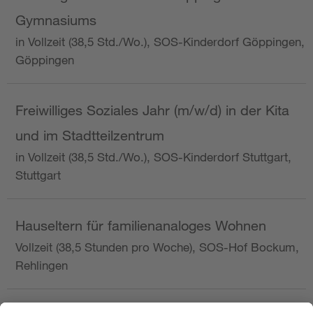
Gymnasiums
in Vollzeit (38,5 Std./Wo.), SOS-Kinderdorf Göppingen,
Göppingen
Freiwilliges Soziales Jahr (m/w/d) in der Kita
und im Stadtteilzentrum
in Vollzeit (38,5 Std./Wo.), SOS-Kinderdorf Stuttgart,
Stuttgart
Hauseltern für familienanaloges Wohnen
Vollzeit (38,5 Stunden pro Woche), SOS-Hof Bockum,
Rehlingen