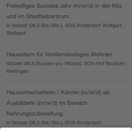
Freiwilliges Soziales Jahr (m/w/d) in der Kita
und im Stadtteilzentrum
in Vollzeit (38,5 Std./Wo.), SOS-Kinderdorf Stuttgart,
Stuttgart
Hauseltern für familienanaloges Wohnen
Vollzeit (38,5 Stunden pro Woche), SOS-Hof Bockum,
Rehlingen
Hauswirtschafterin / Köchin (m/w/d) als
Ausbilderin (m/w/d) im Bereich
Nahrungszubereitung
in Vollzeit (38,5 Std./Wo.), SOS-Kinderdorf
Saarbrücken, Saarbrücken