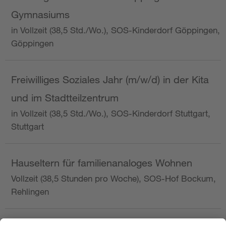
Gymnasiums
in Vollzeit (38,5 Std./Wo.), SOS-Kinderdorf Göppingen,
Göppingen
Freiwilliges Soziales Jahr (m/w/d) in der Kita
und im Stadtteilzentrum
in Vollzeit (38,5 Std./Wo.), SOS-Kinderdorf Stuttgart,
Stuttgart
Hauseltern für familienanaloges Wohnen
Vollzeit (38,5 Stunden pro Woche), SOS-Hof Bockum,
Rehlingen