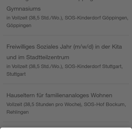
Gymnasiums
in Vollzeit (38,5 Std./Wo.), SOS-Kinderdorf Göppingen,
Göppingen
Freiwilliges Soziales Jahr (m/w/d) in der Kita
und im Stadtteilzentrum
in Vollzeit (38,5 Std./Wo.), SOS-Kinderdorf Stuttgart,
Stuttgart
Hauseltern für familienanaloges Wohnen
Vollzeit (38,5 Stunden pro Woche), SOS-Hof Bockum,
Rehlingen