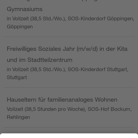
Gymnasiums
in Vollzeit (38,5 Std./Wo.), SOS-Kinderdorf Göppingen,
Göppingen
Freiwilliges Soziales Jahr (m/w/d) in der Kita
und im Stadtteilzentrum
in Vollzeit (38,5 Std./Wo.), SOS-Kinderdorf Stuttgart,
Stuttgart
Hauseltern für familienanaloges Wohnen
Vollzeit (38,5 Stunden pro Woche), SOS-Hof Bockum,
Rehlingen