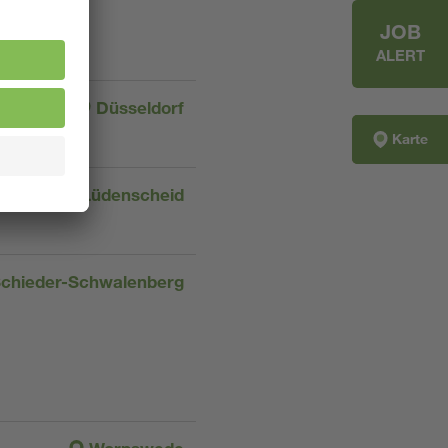
JOB
ALERT
Düsseldorf
Karte
Lüdenscheid
chieder-Schwalenberg