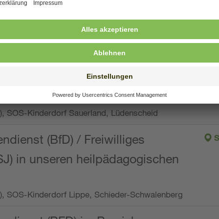
ng, Vollzeit oder Teilzeit (min. 34 bis max. 38,5
orf Oberpfalz, Immenreuth
endienst
pro Woche), SOS-Kinderdorf Düsseldorf
endienst
Wo.), SOS-Kinderdorf Sauerland, Lüdenscheid
ndienst (BfD) / Freiwilliges
S
SJ) in unseren heilpädagogischen
Wo.), SOS-Kinderdorf Lippe, Schieder-Schwalenberg