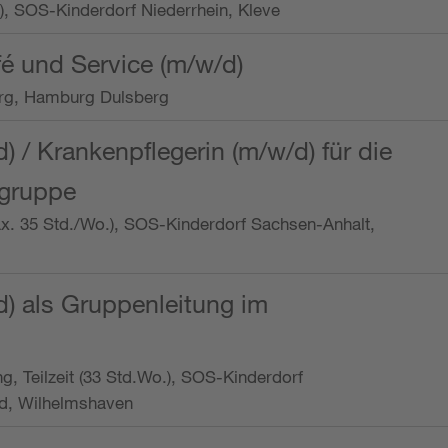
o.), SOS-Kinderdorf Niederrhein, Kleve
é und Service (m/w/d)
rg, Hamburg Dulsberg
d) / Krankenpflegerin (m/w/d) für die
ngruppe
max. 35 Std./Wo.), SOS-Kinderdorf Sachsen-Anhalt,
d) als Gruppenleitung im
ung, Teilzeit (33 Std.Wo.), SOS-Kinderdorf
d, Wilhelmshaven