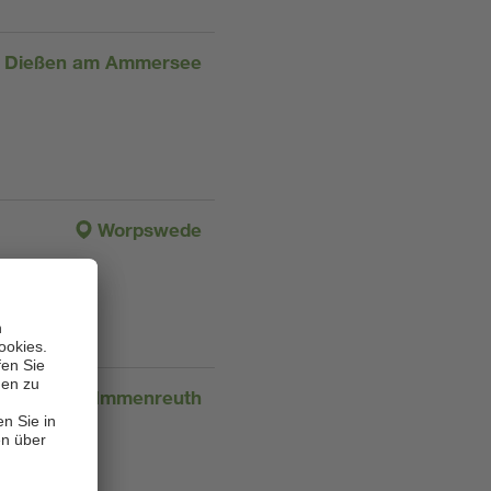
Dießen am Ammersee
Worpswede
Immenreuth