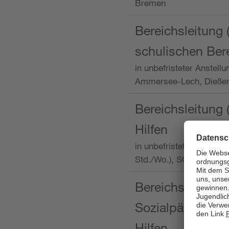
Bremen
Bereichsleitung 
schulischen Ber
in unbefristeter Anstellu
Ammersee-Lech, Dieß
Bereichsleitung 
Hilfen
in unbefristeter Anstellu
Std./Wo.), SOS-Kinder
Bereichsleitung m
Sozialpädagogin
Hilfen