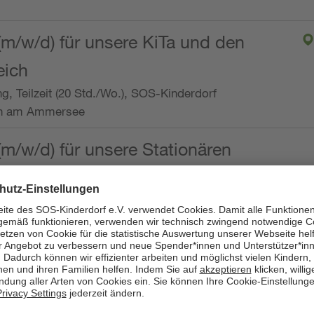
(m/w/d) für unsere KiTa und den
eich
ng, Teilzeit (20 Std./Wo.), SOS-Kinderdorf
en am Ammersee
(m/w/d) für unsere Stationären
ng, Vollzeit oder Teilzeit (mind. 30 - max. 38,5
dorf Worpswede,
it der Qualifikation als
 (m/w/d) und die Ambulanten