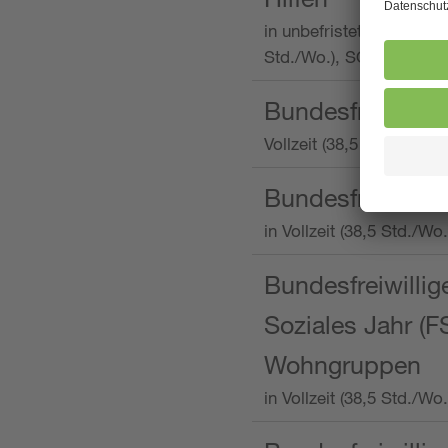
in unbefristeter Anstellu
Std./Wo.), SOS-Kinderd
Bundesfreiwillig
Vollzeit (38,5 Stunden 
Bundesfreiwillig
in Vollzeit (38,5 Std./
Bundesfreiwillige
Soziales Jahr (F
Wohngruppen
in Vollzeit (38,5 Std./