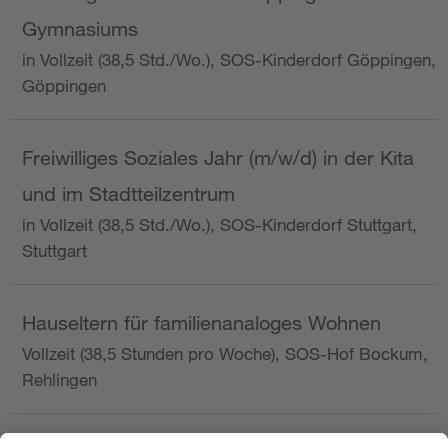
Gymnasiums
in Vollzeit (38,5 Std./Wo.), SOS-Kinderdorf Göppingen,
Göppingen
Freiwilliges Soziales Jahr (m/w/d) in der Kita
und im Stadtteilzentrum
in Vollzeit (38,5 Std./Wo.), SOS-Kinderdorf Stuttgart,
Stuttgart
Hauseltern für familienanaloges Wohnen
Vollzeit (38,5 Stunden pro Woche), SOS-Hof Bockum,
Rehlingen