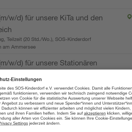
(m/w/d) für unsere KiTa und den
eich
ng, Teilzeit (20 Std./Wo.), SOS-Kinderdorf
en am Ammersee
(m/w/d) für unsere Stationären
ng, Vollzeit oder Teilzeit (mind. 30 - max. 38,5
dorf Worpswede,
it der Qualifikation als
 (m/w/d) und die Ambulanten