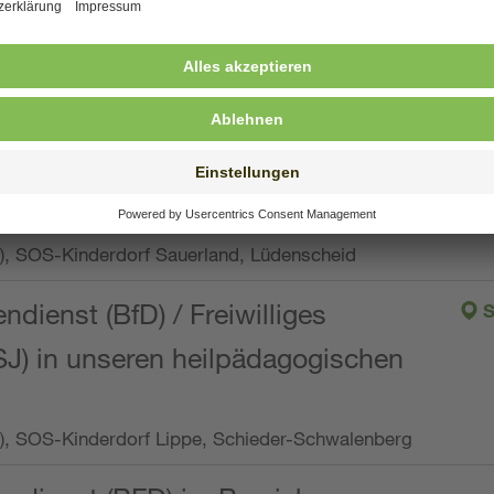
ng, Vollzeit oder Teilzeit (min. 34 bis max. 38,5
orf Oberpfalz, Immenreuth
endienst
pro Woche), SOS-Kinderdorf Düsseldorf
endienst
Wo.), SOS-Kinderdorf Sauerland, Lüdenscheid
ndienst (BfD) / Freiwilliges
S
SJ) in unseren heilpädagogischen
Wo.), SOS-Kinderdorf Lippe, Schieder-Schwalenberg