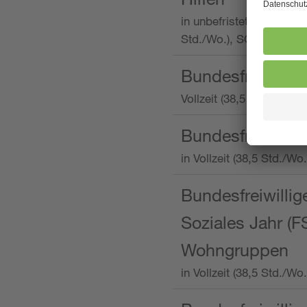
in unbefristeter Anstellu
Std./Wo.), SOS-Kinderd
Bundesfreiwillig
Vollzeit (38,5 Stunden 
Bundesfreiwillig
in Vollzeit (38,5 Std./
Bundesfreiwillige
Soziales Jahr (F
Wohngruppen
in Vollzeit (38,5 Std./