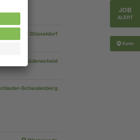
JOB
ALERT
Düsseldorf
Karte
Lüdenscheid
chieder-Schwalenberg