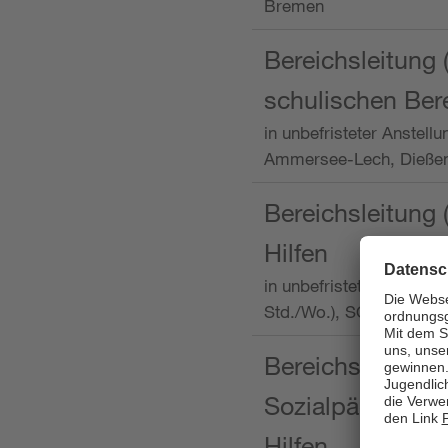
Bremen
Bereichsleitung 
schulischen Ber
in unbefristeter Anstellu
Ammersee-Lech, Dieß
Bereichsleitung 
Hilfen
in unbefristeter Anstellu
Std./Wo.), SOS-Kinder
Bereichsleitung m
Sozialpädagogin
Hilfen