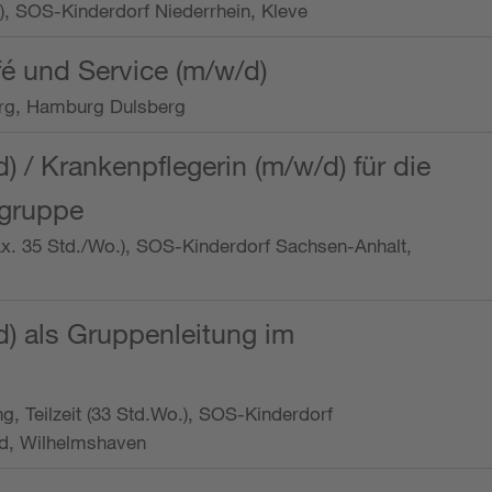
o.), SOS-Kinderdorf Niederrhein, Kleve
é und Service (m/w/d)
rg, Hamburg Dulsberg
d) / Krankenpflegerin (m/w/d) für die
ngruppe
max. 35 Std./Wo.), SOS-Kinderdorf Sachsen-Anhalt,
d) als Gruppenleitung im
ung, Teilzeit (33 Std.Wo.), SOS-Kinderdorf
d, Wilhelmshaven