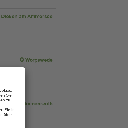
Dießen am Ammersee
Worpswede
Immenreuth