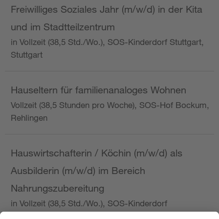
Freiwilliges Soziales Jahr (m/w/d) in der Kita
und im Stadtteilzentrum
in Vollzeit (38,5 Std./Wo.), SOS-Kinderdorf Stuttgart,
Stuttgart
Hauseltern für familienanaloges Wohnen
Vollzeit (38,5 Stunden pro Woche), SOS-Hof Bockum,
Rehlingen
Hauswirtschafterin / Köchin (m/w/d) als
Ausbilderin (m/w/d) im Bereich
Nahrungszubereitung
in Vollzeit (38,5 Std./Wo.), SOS-Kinderdorf
Saarbrücken, Saarbrücken