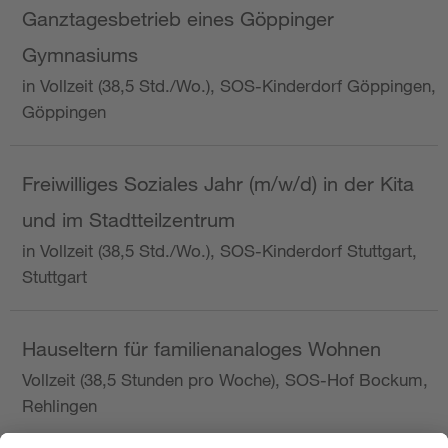
Ganztagesbetrieb eines Göppinger
Gymnasiums
in Vollzeit (38,5 Std./Wo.), SOS-Kinderdorf Göppingen,
Göppingen
Freiwilliges Soziales Jahr (m/w/d) in der Kita
und im Stadtteilzentrum
in Vollzeit (38,5 Std./Wo.), SOS-Kinderdorf Stuttgart,
Stuttgart
Hauseltern für familienanaloges Wohnen
Vollzeit (38,5 Stunden pro Woche), SOS-Hof Bockum,
Rehlingen