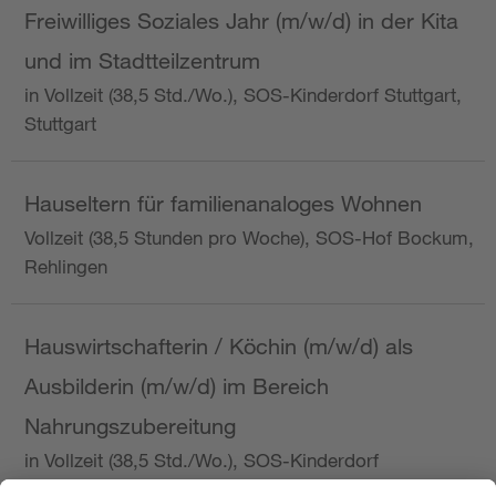
Freiwilliges Soziales Jahr (m/w/d) in der Kita
und im Stadtteilzentrum
in Vollzeit (38,5 Std./Wo.), SOS-Kinderdorf Stuttgart,
Stuttgart
Hauseltern für familienanaloges Wohnen
Vollzeit (38,5 Stunden pro Woche), SOS-Hof Bockum,
Rehlingen
Hauswirtschafterin / Köchin (m/w/d) als
Ausbilderin (m/w/d) im Bereich
Nahrungszubereitung
in Vollzeit (38,5 Std./Wo.), SOS-Kinderdorf
Saarbrücken, Saarbrücken