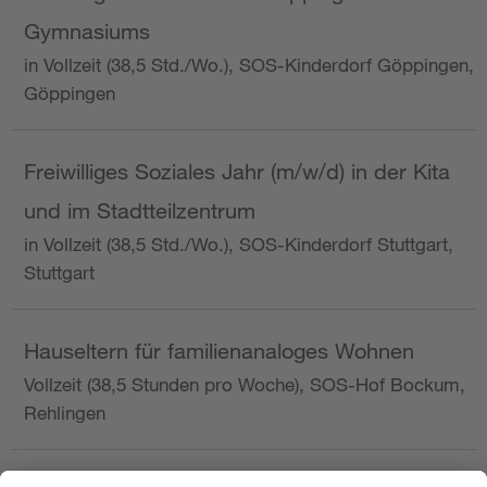
Gymnasiums
in Vollzeit (38,5 Std./Wo.), SOS-Kinderdorf Göppingen,
Göppingen
Freiwilliges Soziales Jahr (m/w/d) in der Kita
und im Stadtteilzentrum
in Vollzeit (38,5 Std./Wo.), SOS-Kinderdorf Stuttgart,
Stuttgart
Hauseltern für familienanaloges Wohnen
Vollzeit (38,5 Stunden pro Woche), SOS-Hof Bockum,
Rehlingen