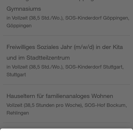
Gymnasiums
in Vollzeit (38,5 Std./Wo.), SOS-Kinderdorf Göppingen,
Göppingen
Freiwilliges Soziales Jahr (m/w/d) in der Kita
und im Stadtteilzentrum
in Vollzeit (38,5 Std./Wo.), SOS-Kinderdorf Stuttgart,
Stuttgart
Hauseltern für familienanaloges Wohnen
Vollzeit (38,5 Stunden pro Woche), SOS-Hof Bockum,
Rehlingen