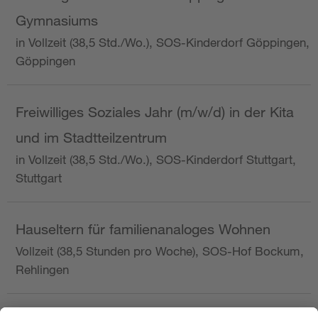
Gymnasiums
in Vollzeit (38,5 Std./Wo.), SOS-Kinderdorf Göppingen,
Göppingen
Freiwilliges Soziales Jahr (m/w/d) in der Kita
und im Stadtteilzentrum
in Vollzeit (38,5 Std./Wo.), SOS-Kinderdorf Stuttgart,
Stuttgart
Hauseltern für familienanaloges Wohnen
Vollzeit (38,5 Stunden pro Woche), SOS-Hof Bockum,
Rehlingen