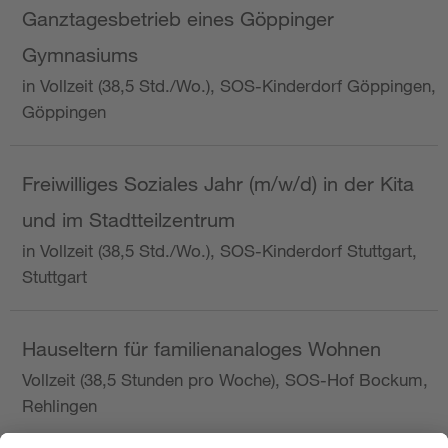
Ganztagesbetrieb eines Göppinger
Gymnasiums
in Vollzeit (38,5 Std./Wo.), SOS-Kinderdorf Göppingen,
Göppingen
Freiwilliges Soziales Jahr (m/w/d) in der Kita
und im Stadtteilzentrum
in Vollzeit (38,5 Std./Wo.), SOS-Kinderdorf Stuttgart,
Stuttgart
Hauseltern für familienanaloges Wohnen
Vollzeit (38,5 Stunden pro Woche), SOS-Hof Bockum,
Rehlingen