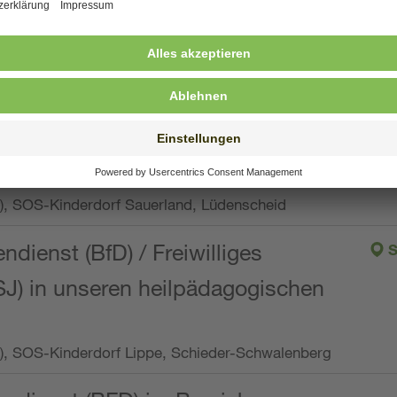
ng, Vollzeit oder Teilzeit (min. 34 bis max. 38,5
orf Oberpfalz, Immenreuth
endienst
pro Woche), SOS-Kinderdorf Düsseldorf
endienst
Wo.), SOS-Kinderdorf Sauerland, Lüdenscheid
ndienst (BfD) / Freiwilliges
S
SJ) in unseren heilpädagogischen
Wo.), SOS-Kinderdorf Lippe, Schieder-Schwalenberg