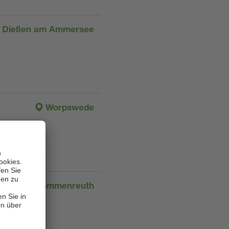
Dießen am Ammersee
Worpswede
Immenreuth