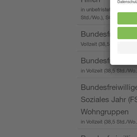
in unbefristeter Anstellu
Std./Wo.), SOS-Kinderd
Bundesfreiwillig
Vollzeit (38,5 Stunden 
Bundesfreiwillig
in Vollzeit (38,5 Std./
Bundesfreiwillige
Soziales Jahr (F
Wohngruppen
in Vollzeit (38,5 Std./