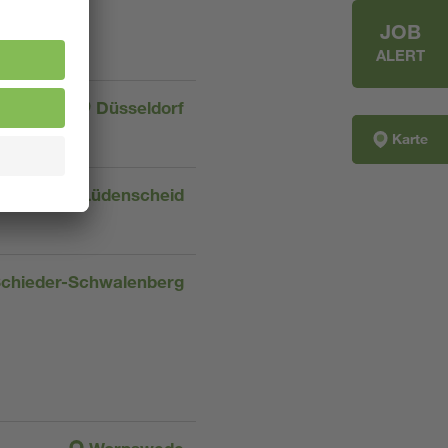
JOB
ALERT
Düsseldorf
Karte
Lüdenscheid
chieder-Schwalenberg