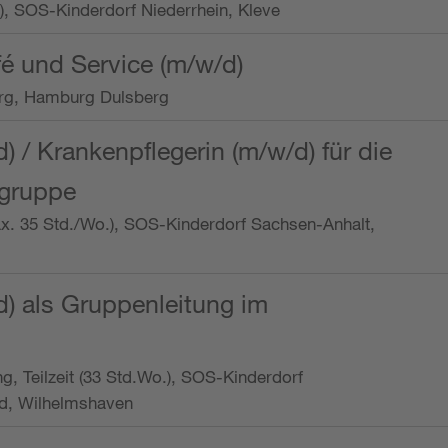
o.), SOS-Kinderdorf Niederrhein, Kleve
é und Service (m/w/d)
rg, Hamburg Dulsberg
d) / Krankenpflegerin (m/w/d) für die
ngruppe
max. 35 Std./Wo.), SOS-Kinderdorf Sachsen-Anhalt,
d) als Gruppenleitung im
ung, Teilzeit (33 Std.Wo.), SOS-Kinderdorf
d, Wilhelmshaven