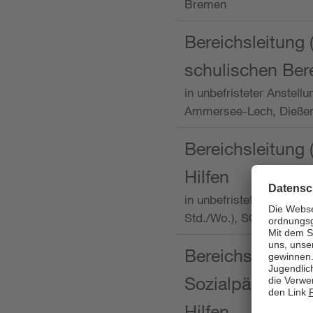
Bremen
Bereichsleitung 
schulischen Ber
in unbefristeter Anstellu
Ammersee-Lech, Dieß
Bereichsleitung 
Hilfen
in unbefristeter Anstellu
Std./Wo.), SOS-Kinder
Bereichsleitung m
Sozialpädagogin
Hilfen