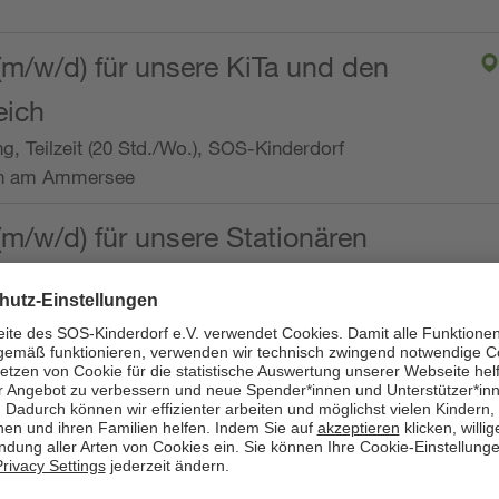
(m/w/d) für unsere KiTa und den
eich
ng, Teilzeit (20 Std./Wo.), SOS-Kinderdorf
en am Ammersee
(m/w/d) für unsere Stationären
ng, Vollzeit oder Teilzeit (mind. 30 - max. 38,5
dorf Worpswede,
it der Qualifikation als
 (m/w/d) und die Ambulanten