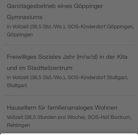
Ganztagesbetrieb eines Göppinger
Gymnasiums
in Vollzeit (38,5 Std./Wo.), SOS-Kinderdorf Göppingen,
Göppingen
Freiwilliges Soziales Jahr (m/w/d) in der Kita
und im Stadtteilzentrum
in Vollzeit (38,5 Std./Wo.), SOS-Kinderdorf Stuttgart,
Stuttgart
Hauseltern für familienanaloges Wohnen
Vollzeit (38,5 Stunden pro Woche), SOS-Hof Bockum,
Rehlingen