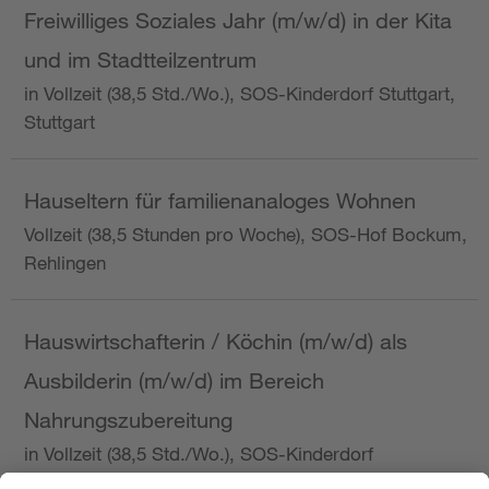
Freiwilliges Soziales Jahr (m/w/d) in der Kita
und im Stadtteilzentrum
in Vollzeit (38,5 Std./Wo.), SOS-Kinderdorf Stuttgart,
Stuttgart
Hauseltern für familienanaloges Wohnen
Vollzeit (38,5 Stunden pro Woche), SOS-Hof Bockum,
Rehlingen
Hauswirtschafterin / Köchin (m/w/d) als
Ausbilderin (m/w/d) im Bereich
Nahrungszubereitung
in Vollzeit (38,5 Std./Wo.), SOS-Kinderdorf
Saarbrücken, Saarbrücken