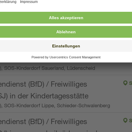
ng, Vollzeit oder Teilzeit (min. 34 bis max. 38,5
orf Oberpfalz, Immenreuth
endienst
pro Woche), SOS-Kinderdorf Düsseldorf
endienst
Wo.), SOS-Kinderdorf Sauerland, Lüdenscheid
ndienst (BfD) / Freiwilliges
S
SJ) in der Kindertagesstätte
Wo.), SOS-Kinderdorf Lippe, Schieder-Schwalenberg
ndienst (BfD) / Freiwilliges
S