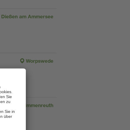
Dießen am Ammersee
Worpswede
Immenreuth