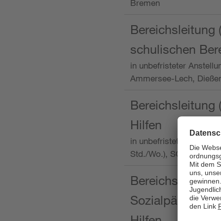
Bremen
Bereichsleitung 
schulischen Ber
in unbefristeter Anstellu
Ammersee-Lech, Dieß
Bereichsleitung 
Hilfen
in unbefristeter Anstellu
Std./Wo.), SOS-Kinder
Bereichsleitung m
Sozialpädagogin
Hilfen