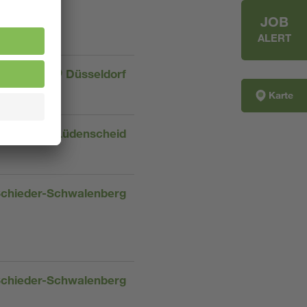
JOB
ALERT
Düsseldorf
Karte
Lüdenscheid
chieder-Schwalenberg
chieder-Schwalenberg