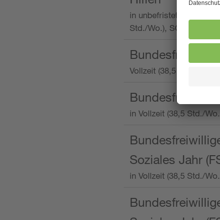
in unbefristeter Anstellu
Std./Wo.), SOS-Kinderd
Bundesfreiwillig
Vollzeit (38,5 Stunden 
Bundesfreiwillig
in Vollzeit (38,5 Std./
Bundesfreiwillige
Soziales Jahr (F
in Vollzeit (38,5 Std./
Bundesfreiwillige