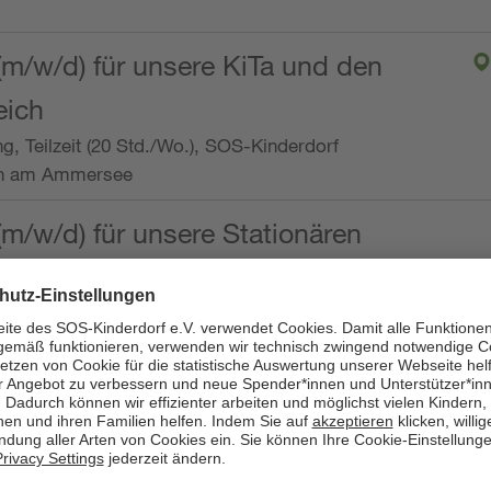
(m/w/d) für unsere KiTa und den
eich
ng, Teilzeit (20 Std./Wo.), SOS-Kinderdorf
en am Ammersee
(m/w/d) für unsere Stationären
ng, Vollzeit oder Teilzeit (mind. 30 - max. 38,5
dorf Worpswede,
it der Qualifikation als
 (m/w/d) und die Ambulanten