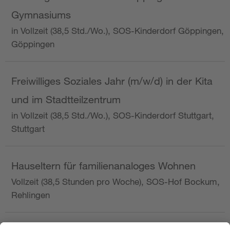
Gymnasiums
in Vollzeit (38,5 Std./Wo.), SOS-Kinderdorf Göppingen,
Göppingen
Freiwilliges Soziales Jahr (m/w/d) in der Kita
und im Stadtteilzentrum
in Vollzeit (38,5 Std./Wo.), SOS-Kinderdorf Stuttgart,
Stuttgart
Hauseltern für familienanaloges Wohnen
Vollzeit (38,5 Stunden pro Woche), SOS-Hof Bockum,
Rehlingen