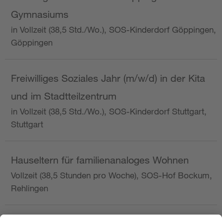
Gymnasiums
in Vollzeit (38,5 Std./Wo.), SOS-Kinderdorf Göppingen,
Göppingen
Freiwilliges Soziales Jahr (m/w/d) in der Kita
und im Stadtteilzentrum
in Vollzeit (38,5 Std./Wo.), SOS-Kinderdorf Stuttgart,
Stuttgart
Hauseltern für familienanaloges Wohnen
Vollzeit (38,5 Stunden pro Woche), SOS-Hof Bockum,
Rehlingen