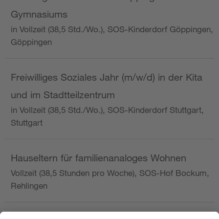
Gymnasiums
in Vollzeit (38,5 Std./Wo.), SOS-Kinderdorf Göppingen,
Göppingen
Freiwilliges Soziales Jahr (m/w/d) in der Kita
und im Stadtteilzentrum
in Vollzeit (38,5 Std./Wo.), SOS-Kinderdorf Stuttgart,
Stuttgart
Hauseltern für familienanaloges Wohnen
Vollzeit (38,5 Stunden pro Woche), SOS-Hof Bockum,
Rehlingen