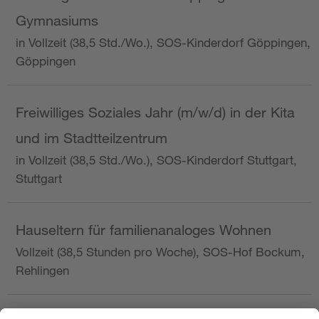
Gymnasiums
in Vollzeit (38,5 Std./Wo.), SOS-Kinderdorf Göppingen,
Göppingen
Freiwilliges Soziales Jahr (m/w/d) in der Kita
und im Stadtteilzentrum
in Vollzeit (38,5 Std./Wo.), SOS-Kinderdorf Stuttgart,
Stuttgart
Hauseltern für familienanaloges Wohnen
Vollzeit (38,5 Stunden pro Woche), SOS-Hof Bockum,
Rehlingen