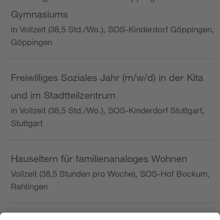
Gymnasiums
in Vollzeit (38,5 Std./Wo.), SOS-Kinderdorf Göppingen,
Göppingen
Freiwilliges Soziales Jahr (m/w/d) in der Kita
und im Stadtteilzentrum
in Vollzeit (38,5 Std./Wo.), SOS-Kinderdorf Stuttgart,
Stuttgart
Hauseltern für familienanaloges Wohnen
Vollzeit (38,5 Stunden pro Woche), SOS-Hof Bockum,
Rehlingen