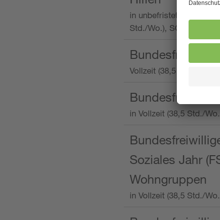
in unbefristeter Anstellu
Std./Wo.), SOS-Kinderd
Bundesfreiwillig
Vollzeit (38,5 Stunden 
Bundesfreiwillig
in Vollzeit (38,5 Std./
Bundesfreiwillige
Soziales Jahr (F
Wohngruppen
in Vollzeit (38,5 Std./