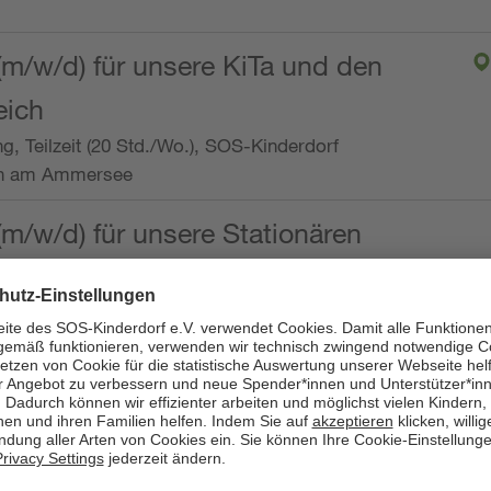
(m/w/d) für unsere KiTa und den
eich
ng, Teilzeit (20 Std./Wo.), SOS-Kinderdorf
en am Ammersee
(m/w/d) für unsere Stationären
ng, Vollzeit oder Teilzeit (mind. 30 - max. 38,5
dorf Worpswede,
it der Qualifikation als
 (m/w/d) und die Ambulanten