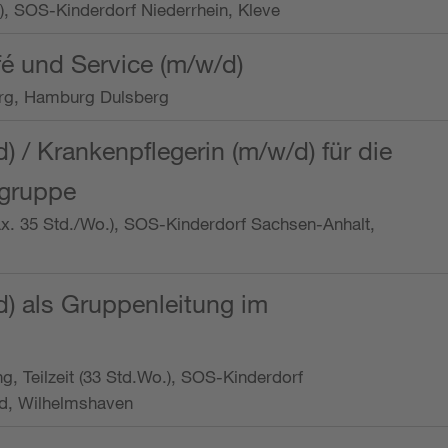
o.), SOS-Kinderdorf Niederrhein, Kleve
é und Service (m/w/d)
rg, Hamburg Dulsberg
d) / Krankenpflegerin (m/w/d) für die
ngruppe
max. 35 Std./Wo.), SOS-Kinderdorf Sachsen-Anhalt,
d) als Gruppenleitung im
ung, Teilzeit (33 Std.Wo.), SOS-Kinderdorf
d, Wilhelmshaven