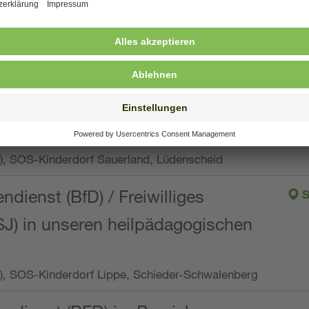
ng, Vollzeit oder Teilzeit (min. 34 bis max. 38,5
orf Oberpfalz, Immenreuth
endienst
pro Woche), SOS-Kinderdorf Düsseldorf
endienst
Wo.), SOS-Kinderdorf Sauerland, Lüdenscheid
ndienst (BfD) / Freiwilliges
S
SJ) in unseren heilpädagogischen
Wo.), SOS-Kinderdorf Lippe, Schieder-Schwalenberg