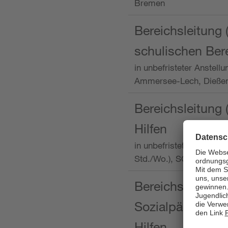
Bremen
Bereichsleitung 
schulischen Ber
in unbefristeter Anstellu
Ammersee-Lech, Dieß
Bereichsleitung 
Hilfen
in unbefristeter Anstellu
Std./Wo.), SOS-Kinder
Bereichsleitung m
Sozialpädagogin
Hilfen