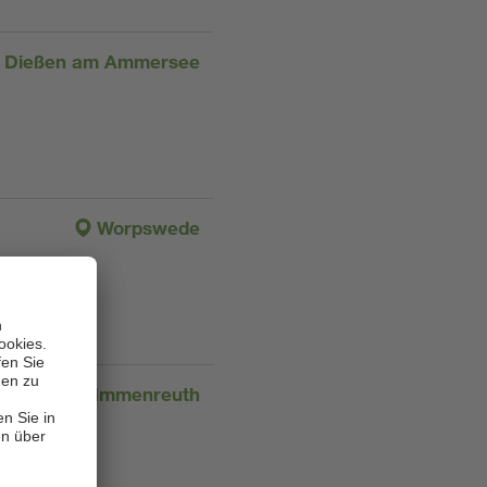
Dießen am Ammersee
Worpswede
Immenreuth