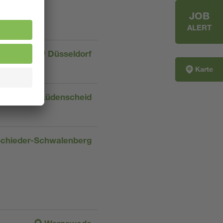
JOB
ALERT
Düsseldorf
Karte
Lüdenscheid
chieder-Schwalenberg