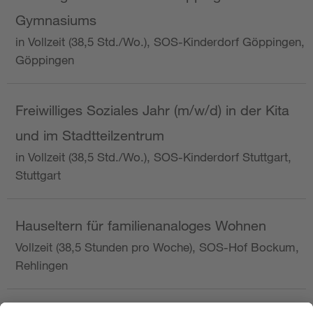
Gymnasiums
in Vollzeit (38,5 Std./Wo.), SOS-Kinderdorf Göppingen,
Göppingen
Freiwilliges Soziales Jahr (m/w/d) in der Kita
und im Stadtteilzentrum
in Vollzeit (38,5 Std./Wo.), SOS-Kinderdorf Stuttgart,
Stuttgart
Hauseltern für familienanaloges Wohnen
Vollzeit (38,5 Stunden pro Woche), SOS-Hof Bockum,
Rehlingen