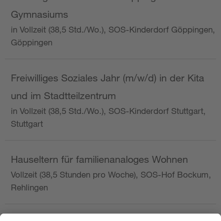
Gymnasiums
in Vollzeit (38,5 Std./Wo.), SOS-Kinderdorf Göppingen,
Göppingen
Freiwilliges Soziales Jahr (m/w/d) in der Kita
und im Stadtteilzentrum
in Vollzeit (38,5 Std./Wo.), SOS-Kinderdorf Stuttgart,
Stuttgart
Hauseltern für familienanaloges Wohnen
Vollzeit (38,5 Stunden pro Woche), SOS-Hof Bockum,
Rehlingen