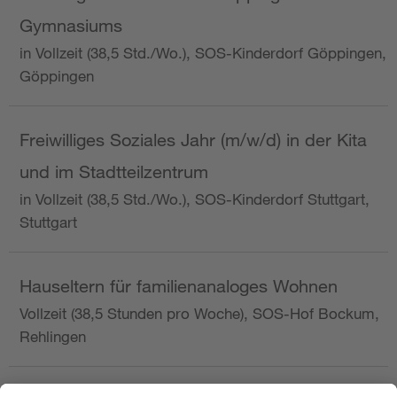
Gymnasiums
in Vollzeit (38,5 Std./Wo.), SOS-Kinderdorf Göppingen,
Göppingen
Freiwilliges Soziales Jahr (m/w/d) in der Kita
und im Stadtteilzentrum
in Vollzeit (38,5 Std./Wo.), SOS-Kinderdorf Stuttgart,
Stuttgart
Hauseltern für familienanaloges Wohnen
Vollzeit (38,5 Stunden pro Woche), SOS-Hof Bockum,
Rehlingen