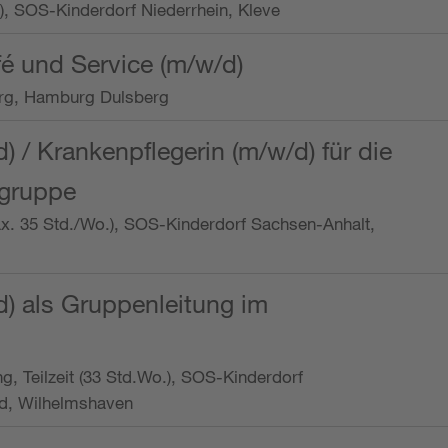
o.), SOS-Kinderdorf Niederrhein, Kleve
é und Service (m/w/d)
rg, Hamburg Dulsberg
d) / Krankenpflegerin (m/w/d) für die
ngruppe
max. 35 Std./Wo.), SOS-Kinderdorf Sachsen-Anhalt,
d) als Gruppenleitung im
ung, Teilzeit (33 Std.Wo.), SOS-Kinderdorf
d, Wilhelmshaven