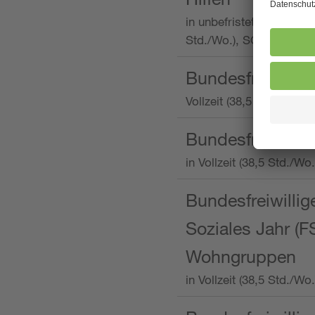
in unbefristeter Anstellu
Std./Wo.), SOS-Kinderd
Bundesfreiwillig
Vollzeit (38,5 Stunden 
Bundesfreiwillig
in Vollzeit (38,5 Std./
Bundesfreiwillige
Soziales Jahr (F
Wohngruppen
in Vollzeit (38,5 Std./