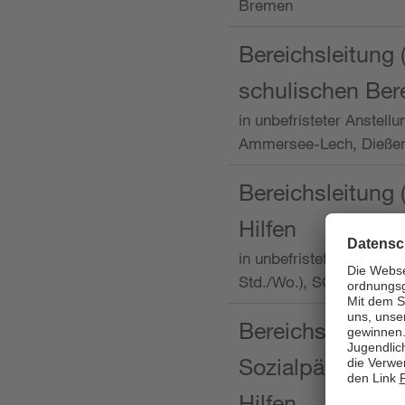
Bremen
Bereichsleitung 
schulischen Ber
in unbefristeter Anstellu
Ammersee-Lech, Dieß
Bereichsleitung 
Hilfen
in unbefristeter Anstellu
Std./Wo.), SOS-Kinder
Bereichsleitung m
Sozialpädagogin
Hilfen