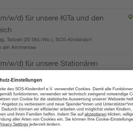
(m/w/d) für unsere KiTa und den
eich
ng, Teilzeit (20 Std./Wo.), SOS-Kinderdorf
en am Ammersee
(m/w/d) für unsere Stationären
ng, Vollzeit oder Teilzeit (mind. 30 - max. 38,5
dorf Worpswede,
it der Qualifikation als
 (m/w/d) und die Ambulanten