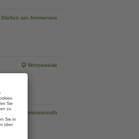
Dießen am Ammersee
Worpswede
Immenreuth