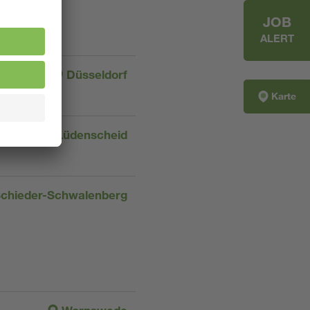
JOB
ALERT
Düsseldorf
Karte
Lüdenscheid
chieder-Schwalenberg