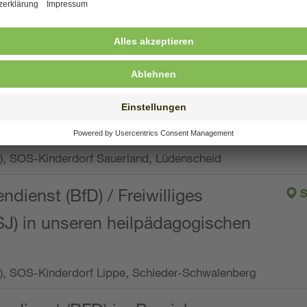
ng, Vollzeit oder Teilzeit (min. 34 bis max. 38,5
orf Oberpfalz, Immenreuth
endienst
pro Woche), SOS-Kinderdorf Düsseldorf
endienst
Wo.), SOS-Kinderdorf Sauerland, Lüdenscheid
ndienst (BfD) / Freiwilliges
S
SJ) in unseren heilpädagogischen
Wo.), SOS-Kinderdorf Lippe, Schieder-Schwalenberg