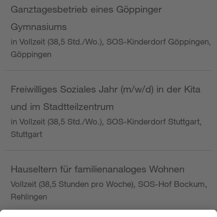
Ganztagesbetrieb eines Göppinger
Gymnasiums
in Vollzeit (38,5 Std./Wo.), SOS-Kinderdorf Göppingen,
Göppingen
Freiwilliges Soziales Jahr (m/w/d) in der Kita
und im Stadtteilzentrum
in Vollzeit (38,5 Std./Wo.), SOS-Kinderdorf Stuttgart,
Stuttgart
Hauseltern für familienanaloges Wohnen
Vollzeit (38,5 Stunden pro Woche), SOS-Hof Bockum,
Rehlingen