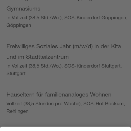
Gymnasiums
in Vollzeit (38,5 Std./Wo.), SOS-Kinderdorf Göppingen,
Göppingen
Freiwilliges Soziales Jahr (m/w/d) in der Kita
und im Stadtteilzentrum
in Vollzeit (38,5 Std./Wo.), SOS-Kinderdorf Stuttgart,
Stuttgart
Hauseltern für familienanaloges Wohnen
Vollzeit (38,5 Stunden pro Woche), SOS-Hof Bockum,
Rehlingen