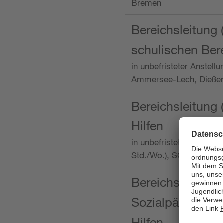
Bremen
Bereichsleitung 
schulischen Ber
in unbefristeter Anstellu
Ammersee-Lech, Dieß
Bereichsleitung 
Hilfen
in unbefristeter Anstellu
Std./Wo.), SOS-Kinder
Bereichsleitung m
Sozialpädagogin
Hilfen