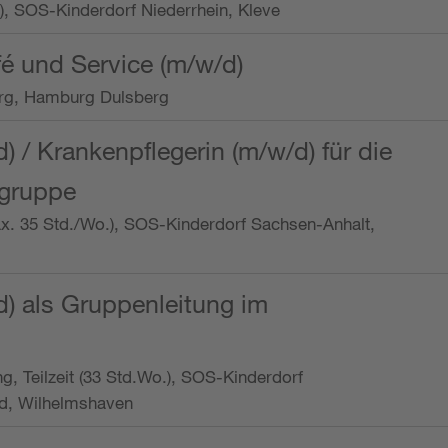
o.), SOS-Kinderdorf Niederrhein, Kleve
é und Service (m/w/d)
rg, Hamburg Dulsberg
d) / Krankenpflegerin (m/w/d) für die
ngruppe
max. 35 Std./Wo.), SOS-Kinderdorf Sachsen-Anhalt,
d) als Gruppenleitung im
ung, Teilzeit (33 Std.Wo.), SOS-Kinderdorf
d, Wilhelmshaven