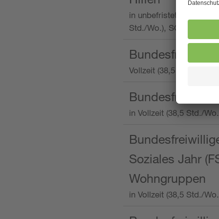
in unbefristeter Anstellu
Std./Wo.), SOS-Kinderd
Bundesfreiwillig
Vollzeit (38,5 Stunden 
Bundesfreiwillig
in Vollzeit (38,5 Std./
Bundesfreiwillige
Soziales Jahr (F
Wohngruppen
in Vollzeit (38,5 Std./