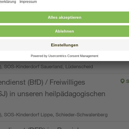
ng, Vollzeit oder Teilzeit (min. 34 bis max. 38,5
orf Oberpfalz, Immenreuth
endienst
pro Woche), SOS-Kinderdorf Düsseldorf
endienst
Wo.), SOS-Kinderdorf Sauerland, Lüdenscheid
ndienst (BfD) / Freiwilliges
S
SJ) in unseren heilpädagogischen
Wo.), SOS-Kinderdorf Lippe, Schieder-Schwalenberg