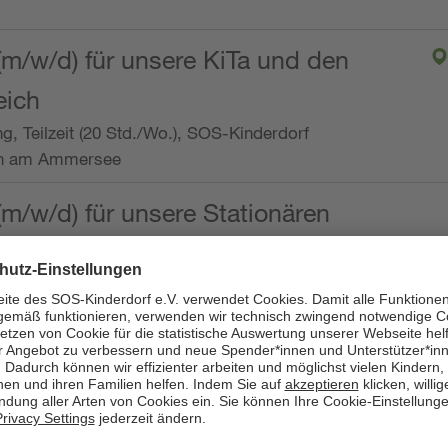
(m/w/d) für unsere KiTa und den
eich
ng, Teilzeit (20 Std./Wo.), SOS-Kinderdorf
en am Ammersee
(m/w/d) für unsere Stationären
ng, Vollzeit oder Teilzeit (mind. 30 - max. 38,5
dorf Worpswede,
it der Qualifikation als
 (m/w/d) und die Ambulanten