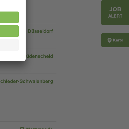
JOB
ALERT
Düsseldorf
Karte
Lüdenscheid
chieder-Schwalenberg