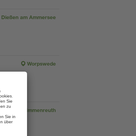
Dießen am Ammersee
Worpswede
Immenreuth