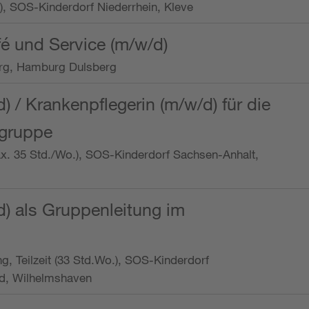
o.), SOS-Kinderdorf Niederrhein, Kleve
é und Service (m/w/d)
rg, Hamburg Dulsberg
d) / Krankenpflegerin (m/w/d) für die
ngruppe
max. 35 Std./Wo.), SOS-Kinderdorf Sachsen-Anhalt,
d) als Gruppenleitung im
ung, Teilzeit (33 Std.Wo.), SOS-Kinderdorf
d, Wilhelmshaven