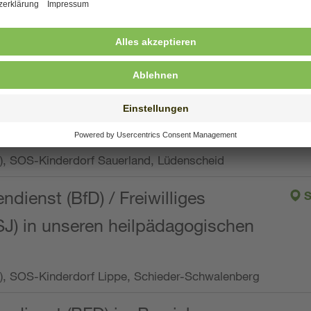
ng, Vollzeit oder Teilzeit (min. 34 bis max. 38,5
orf Oberpfalz, Immenreuth
endienst
pro Woche), SOS-Kinderdorf Düsseldorf
endienst
Wo.), SOS-Kinderdorf Sauerland, Lüdenscheid
ndienst (BfD) / Freiwilliges
S
SJ) in unseren heilpädagogischen
Wo.), SOS-Kinderdorf Lippe, Schieder-Schwalenberg