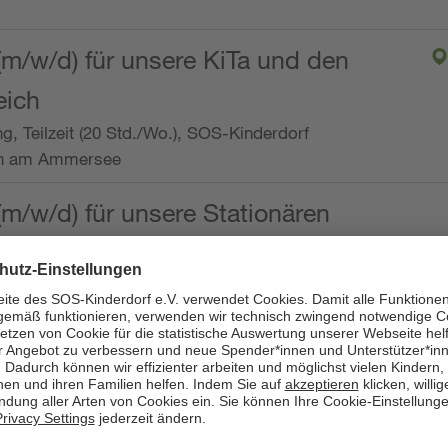
(m/w/d) für unsere KiTa und den
eich
ng, Teilzeit (20 Std./Wo.), SOS-Kinderdorf
en am Ammersee
(m/w/d) für unsere Stationären
ng, Vollzeit oder Teilzeit (mind. 30 - max. 38,5
dorf Worpswede,
it der Qualifikation als
 (m/w/d) und die Ambulanten