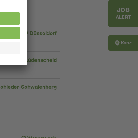
JOB
ALERT
Düsseldorf
Karte
Lüdenscheid
chieder-Schwalenberg