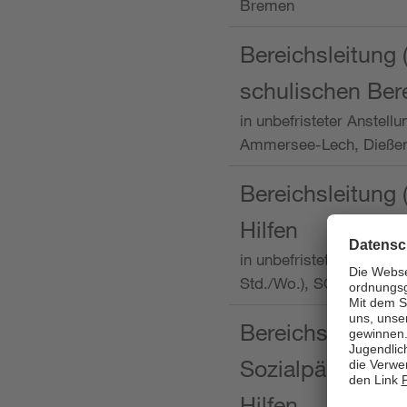
Bremen
Bereichsleitung 
schulischen Ber
in unbefristeter Anstellu
Ammersee-Lech, Dieß
Bereichsleitung 
Hilfen
in unbefristeter Anstellu
Std./Wo.), SOS-Kinder
Bereichsleitung m
Sozialpädagogin
Hilfen