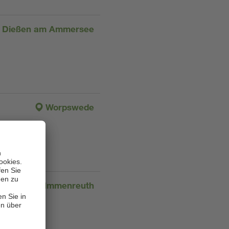
Dießen am Ammersee
Worpswede
Immenreuth