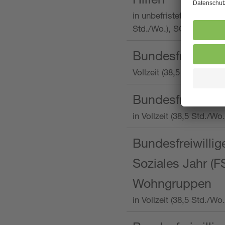
in unbefristeter Anstellu
Std./Wo.), SOS-Kinderd
Bundesfreiwillig
Vollzeit (38,5 Stunden 
Bundesfreiwillig
in Vollzeit (38,5 Std./
Bundesfreiwillige
Soziales Jahr (F
Wohngruppen
in Vollzeit (38,5 Std./