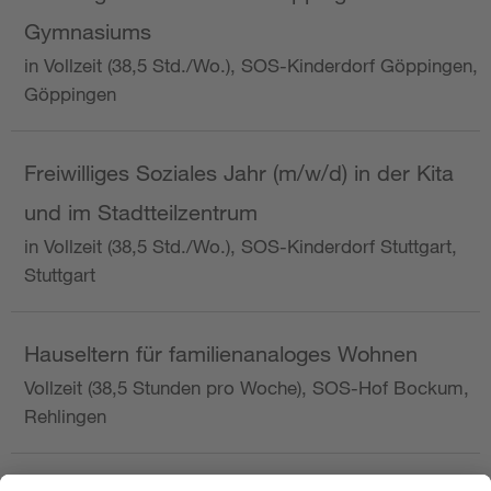
Gymnasiums
in Vollzeit (38,5 Std./Wo.), SOS-Kinderdorf Göppingen,
Göppingen
Freiwilliges Soziales Jahr (m/w/d) in der Kita
und im Stadtteilzentrum
in Vollzeit (38,5 Std./Wo.), SOS-Kinderdorf Stuttgart,
Stuttgart
Hauseltern für familienanaloges Wohnen
Vollzeit (38,5 Stunden pro Woche), SOS-Hof Bockum,
Rehlingen