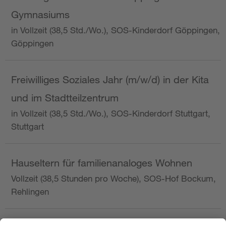
Gymnasiums
in Vollzeit (38,5 Std./Wo.), SOS-Kinderdorf Göppingen,
Göppingen
Freiwilliges Soziales Jahr (m/w/d) in der Kita
und im Stadtteilzentrum
in Vollzeit (38,5 Std./Wo.), SOS-Kinderdorf Stuttgart,
Stuttgart
Hauseltern für familienanaloges Wohnen
Vollzeit (38,5 Stunden pro Woche), SOS-Hof Bockum,
Rehlingen