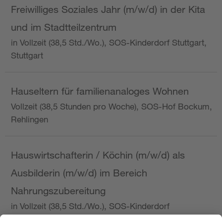
Freiwilliges Soziales Jahr (m/w/d) in der Kita
und im Stadtteilzentrum
in Vollzeit (38,5 Std./Wo.), SOS-Kinderdorf Stuttgart,
Stuttgart
Hauseltern für familienanaloges Wohnen
Vollzeit (38,5 Stunden pro Woche), SOS-Hof Bockum,
Rehlingen
Hauswirtschafterin / Köchin (m/w/d) als
Ausbilderin (m/w/d) im Bereich
Nahrungszubereitung
in Vollzeit (38,5 Std./Wo.), SOS-Kinderdorf
Saarbrücken, Saarbrücken