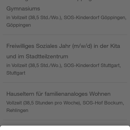
Gymnasiums
in Vollzeit (38,5 Std./Wo.), SOS-Kinderdorf Göppingen,
Göppingen
Freiwilliges Soziales Jahr (m/w/d) in der Kita
und im Stadtteilzentrum
in Vollzeit (38,5 Std./Wo.), SOS-Kinderdorf Stuttgart,
Stuttgart
Hauseltern für familienanaloges Wohnen
Vollzeit (38,5 Stunden pro Woche), SOS-Hof Bockum,
Rehlingen