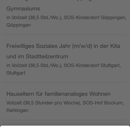
Gymnasiums
in Vollzeit (38,5 Std./Wo.), SOS-Kinderdorf Göppingen,
Göppingen
Freiwilliges Soziales Jahr (m/w/d) in der Kita
und im Stadtteilzentrum
in Vollzeit (38,5 Std./Wo.), SOS-Kinderdorf Stuttgart,
Stuttgart
Hauseltern für familienanaloges Wohnen
Vollzeit (38,5 Stunden pro Woche), SOS-Hof Bockum,
Rehlingen