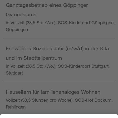
Ganztagesbetrieb eines Göppinger
Gymnasiums
in Vollzeit (38,5 Std./Wo.), SOS-Kinderdorf Göppingen,
Göppingen
Freiwilliges Soziales Jahr (m/w/d) in der Kita
und im Stadtteilzentrum
in Vollzeit (38,5 Std./Wo.), SOS-Kinderdorf Stuttgart,
Stuttgart
Hauseltern für familienanaloges Wohnen
Vollzeit (38,5 Stunden pro Woche), SOS-Hof Bockum,
Rehlingen