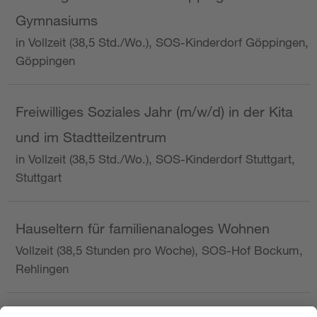
Gymnasiums
in Vollzeit (38,5 Std./Wo.), SOS-Kinderdorf Göppingen,
Göppingen
Freiwilliges Soziales Jahr (m/w/d) in der Kita
und im Stadtteilzentrum
in Vollzeit (38,5 Std./Wo.), SOS-Kinderdorf Stuttgart,
Stuttgart
Hauseltern für familienanaloges Wohnen
Vollzeit (38,5 Stunden pro Woche), SOS-Hof Bockum,
Rehlingen