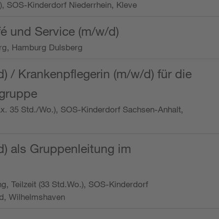
o.), SOS-Kinderdorf Niederrhein, Kleve
é und Service (m/w/d)
rg, Hamburg Dulsberg
d) / Krankenpflegerin (m/w/d) für die
ngruppe
max. 35 Std./Wo.), SOS-Kinderdorf Sachsen-Anhalt,
d) als Gruppenleitung im
ung, Teilzeit (33 Std.Wo.), SOS-Kinderdorf
d, Wilhelmshaven