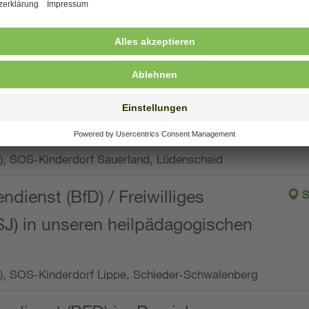
ng, Vollzeit oder Teilzeit (min. 34 bis max. 38,5
orf Oberpfalz, Immenreuth
endienst
pro Woche), SOS-Kinderdorf Düsseldorf
endienst
Wo.), SOS-Kinderdorf Sauerland, Lüdenscheid
ndienst (BfD) / Freiwilliges
S
SJ) in unseren heilpädagogischen
Wo.), SOS-Kinderdorf Lippe, Schieder-Schwalenberg