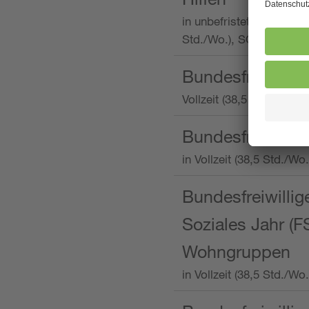
in unbefristeter Anstellu
Std./Wo.), SOS-Kinderd
Bundesfreiwillig
Vollzeit (38,5 Stunden 
Bundesfreiwillig
in Vollzeit (38,5 Std./
Bundesfreiwillige
Soziales Jahr (F
Wohngruppen
in Vollzeit (38,5 Std./