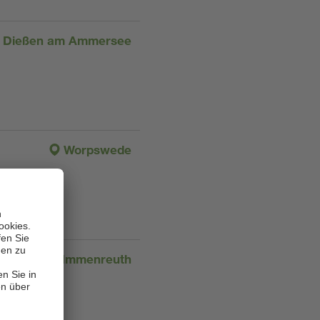
Dießen am Ammersee
Worpswede
Immenreuth