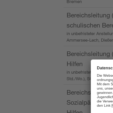
Bremen
Bereichsleitung 
schulischen Ber
in unbefristeter Anstellu
Ammersee-Lech, Dieß
Bereichsleitung 
Hilfen
in unbefristeter Anstellu
Std./Wo.), SOS-Kinder
Bereichsleitung m
Sozialpädagogin
Hilfen