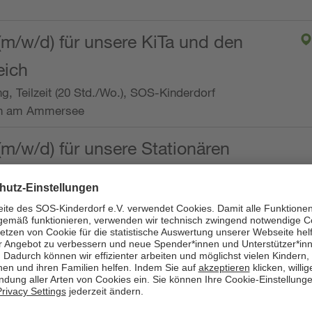
(m/w/d) für unsere KiTa und den
eich
ng, Teilzeit (20 Std./Wo.), SOS-Kinderdorf
en am Ammersee
(m/w/d) für unsere Stationären
ng, Vollzeit oder Teilzeit (mind. 30 - max. 38,5
dorf Worpswede,
it der Qualifikation als
 (m/w/d) und die Ambulanten