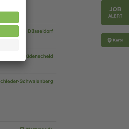
JOB
ALERT
Düsseldorf
Karte
Lüdenscheid
chieder-Schwalenberg