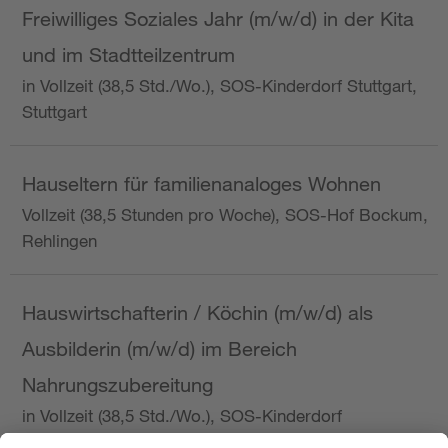
Freiwilliges Soziales Jahr (m/w/d) in der Kita
und im Stadtteilzentrum
in Vollzeit (38,5 Std./Wo.), SOS-Kinderdorf Stuttgart,
Stuttgart
Hauseltern für familienanaloges Wohnen
Vollzeit (38,5 Stunden pro Woche), SOS-Hof Bockum,
Rehlingen
Hauswirtschafterin / Köchin (m/w/d) als
Ausbilderin (m/w/d) im Bereich
Nahrungszubereitung
in Vollzeit (38,5 Std./Wo.), SOS-Kinderdorf
Saarbrücken, Saarbrücken