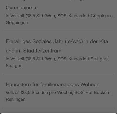
Gymnasiums
in Vollzeit (38,5 Std./Wo.), SOS-Kinderdorf Göppingen,
Göppingen
Freiwilliges Soziales Jahr (m/w/d) in der Kita
und im Stadtteilzentrum
in Vollzeit (38,5 Std./Wo.), SOS-Kinderdorf Stuttgart,
Stuttgart
Hauseltern für familienanaloges Wohnen
Vollzeit (38,5 Stunden pro Woche), SOS-Hof Bockum,
Rehlingen